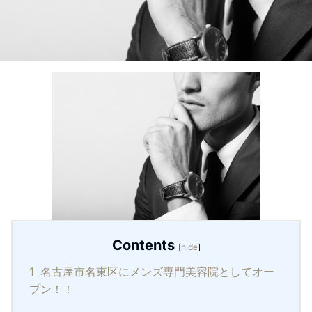
Contents
[
hide
]
1
名古屋市名東区にメンズ専門美容院としてオー
プン！！